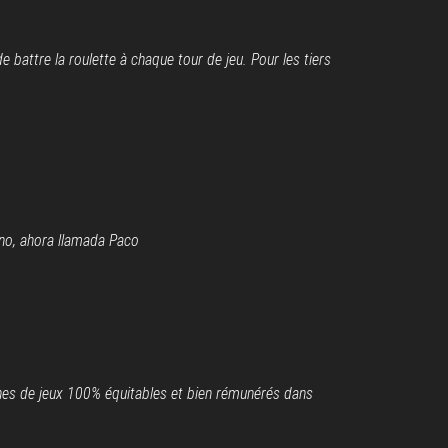
e battre la roulette à chaque tour de jeu. Pour les tiers
sino, ahora llamada Paco
aines de jeux 100% équitables et bien rémunérés dans