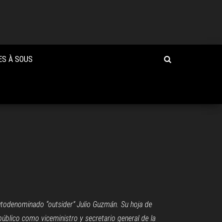
ES À SOUS
utodenominado “outsider” Julio Guzmán. Su hoja de
público como viceministro y secretario general de la