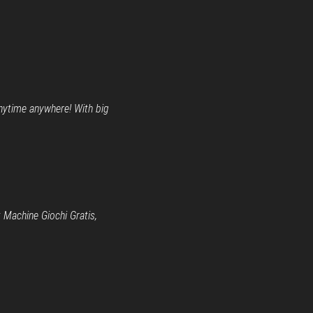
anytime anywhere! With big
 Machine Giochi Gratis,