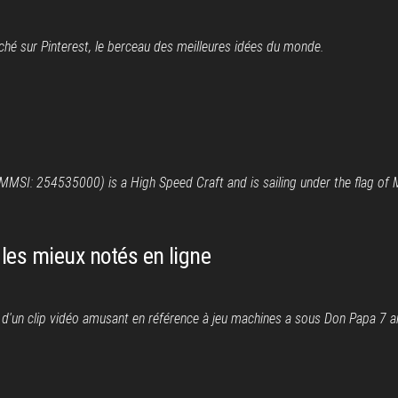
é sur Pinterest, le berceau des meilleures idées du monde.
MSI: 254535000) is a High Speed Craft and is sailing under the flag of
les mieux notés en ligne
git d'un clip vidéo amusant en référence à jeu machines a sous Don Papa 7 a