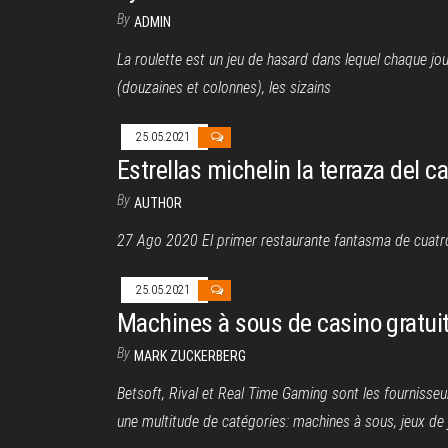
By
ADMIN
La roulette est un jeu de hasard dans lequel chaque joue
(douzaines et colonnes), les sizains
25.05.2021
Estrellas michelin la terraza del c
By
AUTHOR
27 Ago 2020 El primer restaurante fantasma de cuatro 
25.05.2021
Machines à sous de casino gratuit
By
MARK ZUCKERBERG
Betsoft, Rival et Real Time Gaming sont les fournisseu
une multitude de catégories: machines à sous, jeux de j