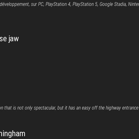
développement, sur PC, PlayStation 4, PlayStation 5, Google Stadia, Nint
se jaw
 that is not only spectacular, but it has an easy off the highway entrance 
rmingham