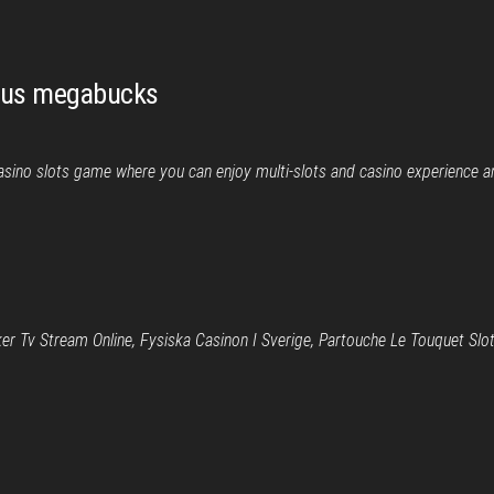
sous megabucks
casino slots game where you can enjoy multi-slots and casino experience 
r Tv Stream Online, Fysiska Casinon I Sverige, Partouche Le Touquet Slot