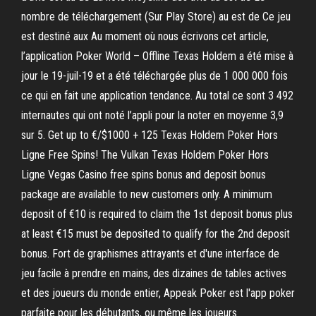
nombre de téléchargement (Sur Play Store) au est de Ce jeu
est destiné aux Au moment où nous écrivons cet article,
l’application Poker World – Offline Texas Holdem a été mise à
jour le 19-juil-19 et a été téléchargée plus de 1 000 000 fois
ce qui en fait une application tendance. Au total ce sont 3 492
internautes qui ont noté l’appli pour la noter en moyenne 3,9
sur 5. Get up to €/$1000 + 125 Texas Holdem Poker Hors
Ligne Free Spins! The Vulkan Texas Holdem Poker Hors
Ligne Vegas Casino free spins bonus and deposit bonus
package are available to new customers only. A minimum
deposit of €10 is required to claim the 1st deposit bonus plus
at least €15 must be deposited to qualify for the 2nd deposit
bonus. Fort de graphismes attrayants et d'une interface de
jeu facile à prendre en mains, des dizaines de tables actives
et des joueurs du monde entier, Appeak Poker est l'app poker
parfaite pour les débutants, ou même les joueurs