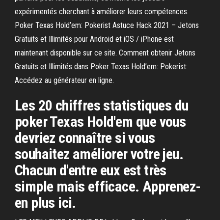
expérimentés cherchant à améliorer leurs compétences.
Poker Texas Hold’em: Pokerist Astuce Hack 2021 – Jetons
Gratuits et Illimités pour Android et iOS / iPhone est
maintenant disponible sur ce site. Comment obtenir Jetons
Gratuits et Illimités dans Poker Texas Hold’em: Pokerist:
Accédez au générateur en ligne.
Les 20 chiffres statistiques du
poker Texas Hold'em que vous
devriez connaître si vous
souhaitez améliorer votre jeu.
Chacun d'entre eux est très
simple mais efficace. Apprenez-
en plus ici.