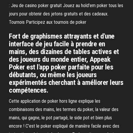
: Jeu de casino poker gratuit Jouez au hold'em poker tous les
jours pour obtenir des jetons gratuits et des cadeaux.
Tournois Participez aux tournois de poker
Fort de graphismes attrayants et d'une
interface de jeu facile à prendre en
mains, des dizaines de tables actives et
des joueurs du monde entier, Appeak
Poker est l'app poker parfaite pour les
débutants, ou même les joueurs
expérimentés cherchant à améliorer leurs
compétences.
Cette application de poker hors ligne explique les
combinaisons des mains, les termes du poker, la valeur des
mains, qui gagne, le pot partagé, le side pot et bien plus
encore ! C'est le poker expliqué de manière facile avec des