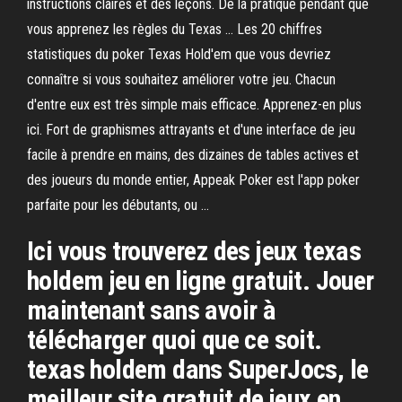
instructions claires et des leçons. De la pratique pendant que
vous apprenez les règles du Texas … Les 20 chiffres
statistiques du poker Texas Hold'em que vous devriez
connaître si vous souhaitez améliorer votre jeu. Chacun
d'entre eux est très simple mais efficace. Apprenez-en plus
ici. Fort de graphismes attrayants et d'une interface de jeu
facile à prendre en mains, des dizaines de tables actives et
des joueurs du monde entier, Appeak Poker est l'app poker
parfaite pour les débutants, ou …
Ici vous trouverez des jeux texas
holdem jeu en ligne gratuit. Jouer
maintenant sans avoir à
télécharger quoi que ce soit.
texas holdem dans SuperJocs, le
meilleur site gratuit de jeux en