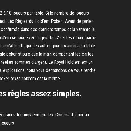
 à 10 joueurs par table. Si le nombre de joueurs
rnoi. Les Règles du Hold'em Poker . Avant de parler
onfirmée dans ces derniers temps et la variante la
ld’em se joue avec un jeu de 52 cartes et une partie
eur n’affronte que les autres joueurs assis à sa table
gle poker stipule que la main comportant les cartes
 de réelles sommes d'argent. Le Royal Hold’em est un
 les explications, nous vous demandons de vous rendre
 poker texas hold’em est la même.
des règles assez simples.
 plus grands tournois comme les Comment jouer au
2 joueurs