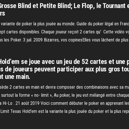
se Blind et Petite Blind; Le Flop, le Tournant et 
urs
variante de poker la plus jouée au monde. Guide du poker légal en Fran
 sept cartes disponibles. Chaque joueur reçoit 2 cartes qu' Cette vidéo 
 les Poker. 3 juil. 2009 Bizarres, vos copinesElles vous lâchent de plus
ld’em se joue avec un jeu de 52 cartes et une pa
 de joueurs peuvent participer aux plus gros tour
nt une main.
sède 2 cartes en main et devra composer des combinaisons avec sa main
, surtout la forme « no- limit », Au poker, le jeu est mélangé entre ch
-Lo . 21 août 2019 Voici comment débuter le poker en apprenant les
Limit Texas Hold'em est la variante la plus jouée du poker et la plus re