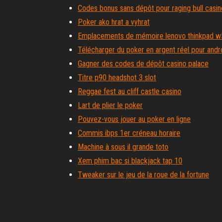
Codes bonus sans dépôt pour raging bull casi
Poker ako hrat a vyhrat
Emplacements de mémoire lenovo thinkpad 
Télécharger du poker en argent réel pour andr
Gagner des codes de dépôt casino palace
Titre p90 headshot 3 slot
Reggae fest au cliff castle casino
Lart de plier le poker
Pouvez-vous jouer au poker en ligne
Commis ibps 1er créneau horaire
Machine à sous il grande toto
Xem phim bac si blackjack tap 10
Tweaker sur le jeu de la roue de la fortune
Jeu de roue de fortune pour tablette android